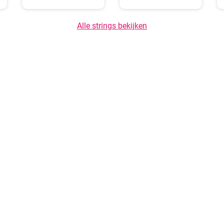
Alle strings bekijken
Over ons
GDPR-principes
Inhoud van he