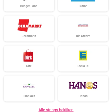
Budget Food
Butlon
Dekamarkt
Die Grenze
Dirk
Edeka DE
Ekoplaza
Hanos
Alle strings bekijken