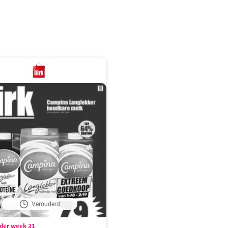
Verouderd
lder week 31