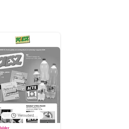
Verouderd
folder