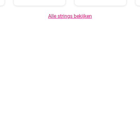
Alle strings bekijken
Over ons
GDPR-principes
Inhoud van he