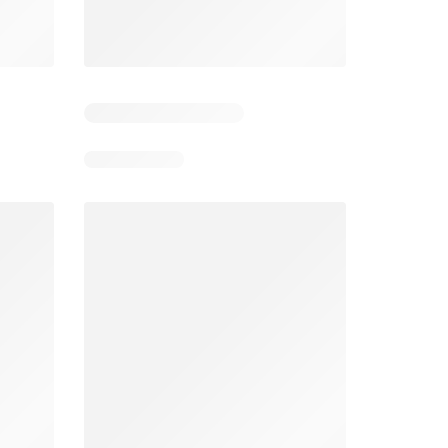
 4
Resterende dagen: 6
Resterende dagen: 4
Jumbo folder week 32
Makro folder
26
05-08-2026 - 11-08-2026
29-07-2026 - 09-08-2026