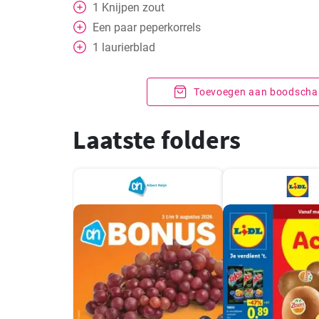
1
Knijpen
zout
Een paar peperkorrels
1
laurierblad
Toevoegen aan boodschap
Laatste folders