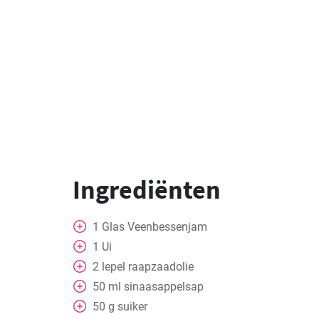
Ingrediënten
1
Glas
Veenbessenjam
1
Ui
2
lepel
raapzaadolie
50
ml
sinaasappelsap
50
g
suiker