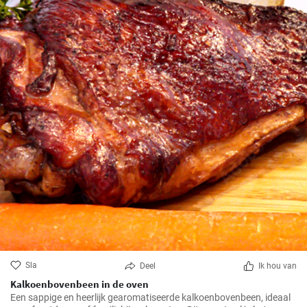
Sla
Deel
Ik hou van
Kalkoenbovenbeen in de oven
Een sappige en heerlijk gearomatiseerde kalkoenbovenbeen, ideaal