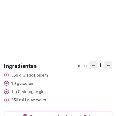
1
Ingrediënten
porties
360
g
Gladde bloem
10
g
Zouten
1
g
Gedroogde gist
350
ml
Lauw water