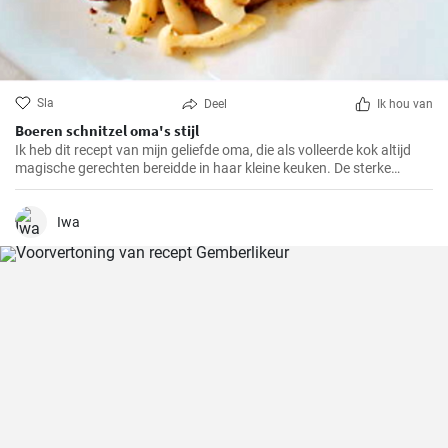
Sla
Deel
Ik hou van
Boeren schnitzel oma's stijl
Ik heb dit recept van mijn geliefde oma, die als volleerde kok altijd
magische gerechten bereidde in haar kleine keuken. De sterke
smaken en knapperige paneerlaag van de BauernSchnitzel maken
dit gerecht tot mijn absolute favoriet. En het beste eraan is dat het
zo makkelijk te bereiden is dat het ook in jouw keuken een compleet
Iwa
succes zal zijn.