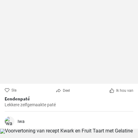
Sla
Deel
Ik hou van
Eendenpaté
Lekkere zelfgemaakte paté
Iwa