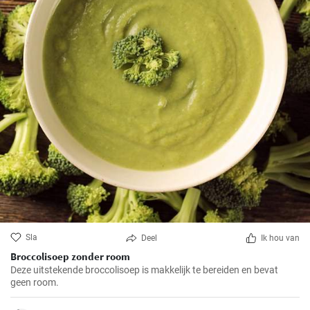
Sla
Deel
Ik hou van
Broccolisoep zonder room
Deze uitstekende broccolisoep is makkelijk te bereiden en bevat
geen room.