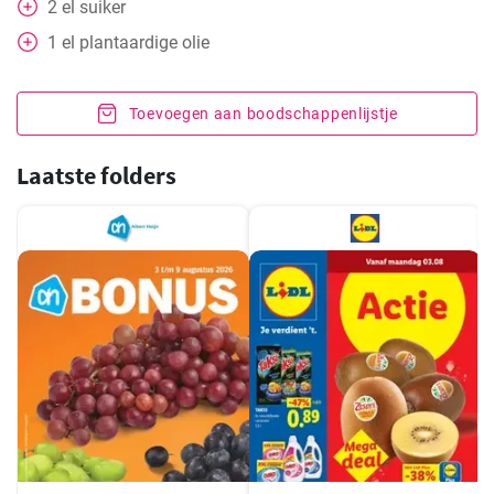
2
el
suiker
1
el
plantaardige olie
Toevoegen aan boodschappenlijstje
Laatste folders