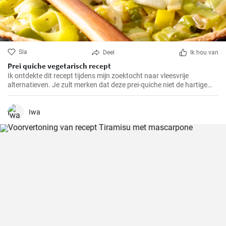
Sla
Deel
Ik hou van
Prei quiche vegetarisch recept
Ik ontdekte dit recept tijdens mijn zoektocht naar vleesvrije
alternatieven. Je zult merken dat deze prei-quiche niet de hartige
smaak mist van versies met vlees. Het is makkelijk te maken en
ideaal voor een gezonde lunch of avondmaaltijd en gemakkelijk van
tevoren klaar te maken. Daarom is dit recept al jaren een van mijn
Iwa
favorieten.