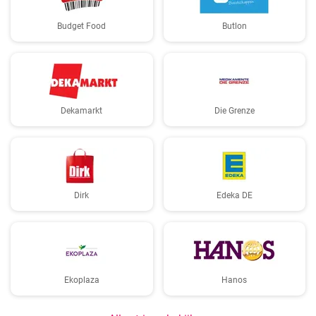
Budget Food
Butlon
Dekamarkt
Die Grenze
Dirk
Edeka DE
Ekoplaza
Hanos