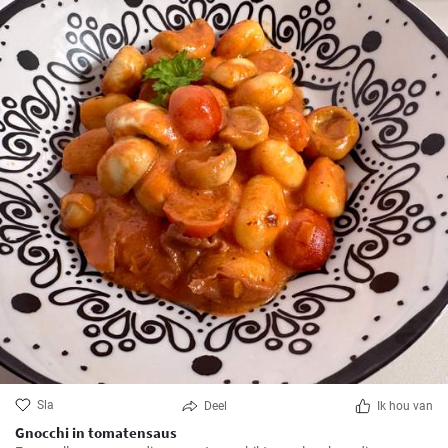
Sla
Deel
Ik hou van
Gnocchi in tomatensaus