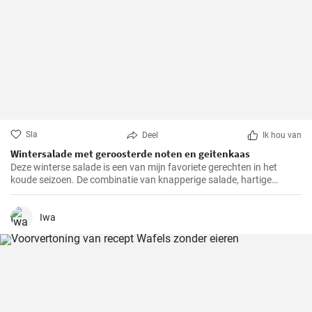
Sla
Deel
Ik hou van
Wintersalade met geroosterde noten en geitenkaas
Deze winterse salade is een van mijn favoriete gerechten in het
koude seizoen. De combinatie van knapperige salade, hartige
geitenkaas en knapperig geroosterde noten biedt niet alleen een
buitengewone smaakervaring, maar is ook een visueel hoogtepunt.
Ik heb dit recept al zo vaak gemaakt voor mijn familie en vrienden en
Iwa
het krijgt altijd lovende kritieken.