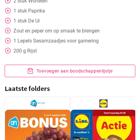
2
stuk
Wortelen
1
stuk
Paprika
1
stuk
De Ui
Zout en peper om op smaak te brengen
1
Lepels
Sesamzaadjes voor garnering
200
g
Rijst
Toevoegen aan boodschappenlijstje
Laatste folders