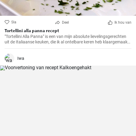
Sla
Deel
Ik hou van
Tortellini alla panna recept
"Tortellini Alla Panna" is een van mijn absolute lievelingsgerechten
uit de Italiaanse keuken, die ik al ontelbare keren heb klaargemaakt
voor familie en vrienden. Deze romige pasta met de smaak van
prosciutto en parmezaan zal gegarandeerd in de smaak vallen bij
elk gehemelte. Ik kan de combinatie van zachte tortellini,
Iwa
fluweelzachte room en de hartige toets van prosciutto in iets minder
dan 30 minuten maken, een echte traktatie voor pastaliefhebbers!