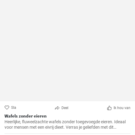
Sla
Deel
Ik hou van
Wafels zonder eieren
Heerlijke, fluweelzachte wafels zonder toegevoegde eieren. Ideaal
voor mensen met een eivrij dieet. Verras je geliefden met dit
prachtige alternatief voor traditionele wafels.