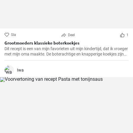
Sla
Deel
1
Grootmoeders klassieke boterkoekjes
Dit recept is een van mijn favorieten uit mijn kindertijd, dat ik vroeger
met mijn oma maakte. De boterachtige en knapperige koekjes zijn
niet alleen makkelijk te maken, maar brengen ook diepe
herinneringen terug en maken het tot een speciale traktatie. We
hebben het recept door de jaren heen zorgvuldig verfijnd en hopen
Iwa
dat je er net zo van zult genieten als wij altijd doen.