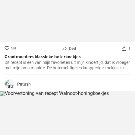
Sla
Deel
1
Grootmoeders klassieke boterkoekjes
Dit recept is een van mijn favorieten uit mijn kindertijd, dat ik vroeger
met mijn oma maakte. De boterachtige en knapperige koekjes zijn
niet alleen makkelijk te maken, maar brengen ook diepe
herinneringen terug en maken het tot een speciale traktatie. We
hebben het recept door de jaren heen zorgvuldig verfijnd en hopen
Patush
dat je er net zo van zult genieten als wij altijd doen.