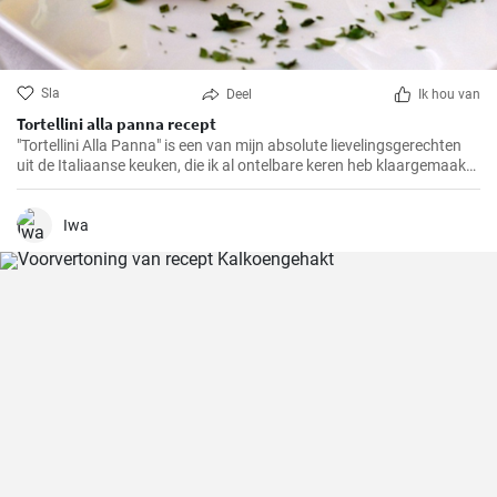
Sla
Deel
Ik hou van
Tortellini alla panna recept
"Tortellini Alla Panna" is een van mijn absolute lievelingsgerechten
uit de Italiaanse keuken, die ik al ontelbare keren heb klaargemaakt
voor familie en vrienden. Deze romige pasta met de smaak van
prosciutto en parmezaan zal gegarandeerd in de smaak vallen bij
elk gehemelte. Ik kan de combinatie van zachte tortellini,
Iwa
fluweelzachte room en de hartige toets van prosciutto in iets minder
dan 30 minuten maken, een echte traktatie voor pastaliefhebbers!