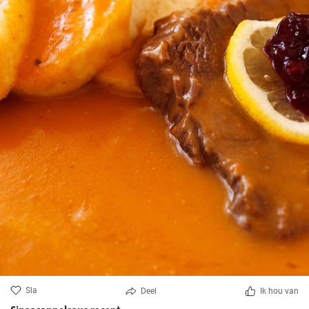
Sla
Deel
Ik hou van