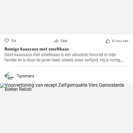
Sla
Deel
Ik hou van
Romige kaassaus met smeltkaas
Deze kaassaus met smeltkaas is een absolute favoriet in mijn
familie en is door de jaren heen steeds weer verfijnd. Hij is romig,
smaakvol en gewoonweg heerlijk. De saus is perfect als dip,
pastasaus of bij verschillende gerechten. Als ervaren hobbykok kan
ik zeggen dat dit recept altijd een succes is.
Tammers