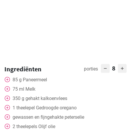
8
Ingrediënten
porties
85
g
Paneermeel
75
ml
Melk
350
g
gehakt kalkoenvlees
1
theelepel
Gedroogde oregano
gewassen en fijngehakte peterselie
2
theelepels
Olijf olie