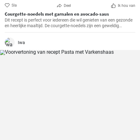
Sla
Deel
Ik hou van
Courgette-noedels met garnalen en avocado-saus
Dit recept is perfect voor iedereen die wil genieten van een gezonde
en heerlijke maaltijd. De courgette-noedels zijn een geweldig
alternatief voor traditionele pasta, terwijl de garnalen en de
avocado-saus een verfrissende en bevredigende smaak toevoegen.
Iwa