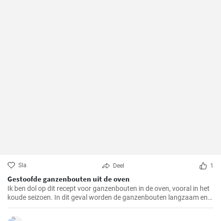
Sla
Deel
1
Gestoofde ganzenbouten uit de oven
Ik ben dol op dit recept voor ganzenbouten in de oven, vooral in het
koude seizoen. In dit geval worden de ganzenbouten langzaam en
zachtjes geroosterd in de oven, waardoor ze bijzonder mals en
sappig worden. Een echte traktatie voor het gehemelte en altijd een