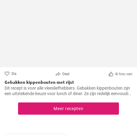
Sla
Deel
Ik hou van
Gebakken kippenbouten met rijst
Dit recept is voor alle vleesliefhebbers. Gebakken kippenbouten zijn
een uitstekende keuze voor lunch of diner. Ze zijn redelijk eenvoudig
te bereiden en het resultaat is altijd heerlijk.
Meer recepten