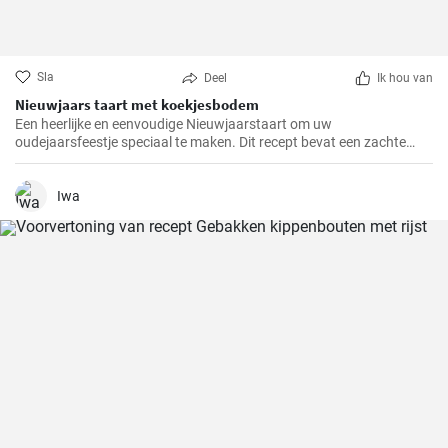
Sla
Deel
Ik hou van
Nieuwjaars taart met koekjesbodem
Een heerlijke en eenvoudige Nieuwjaarstaart om uw
oudejaarsfeestje speciaal te maken. Dit recept bevat een zachte
koekjesbodem, gevuld met een luchtige room- en fruitvulling. Een
perfecte afsluiting voor uw oudejaarsmenu!
Iwa