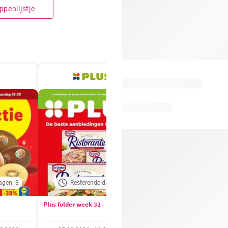
penlijstje
agen: 3
Resterende dagen: 5
Resterende dagen:
Plus folder week 32
Aldi folder week 32