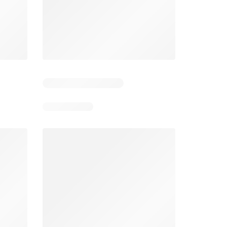
 3
Resterende dagen: 5
Resterende dagen: 3
Jumbo folder week 32
Makro folder