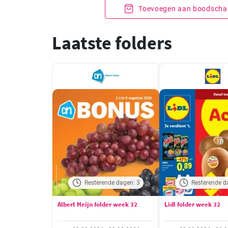
Toevoegen aan boodschap
Laatste folders
Resterende dagen: 3
Resterende d
Albert Heijn folder week 32
Lidl folder week 32