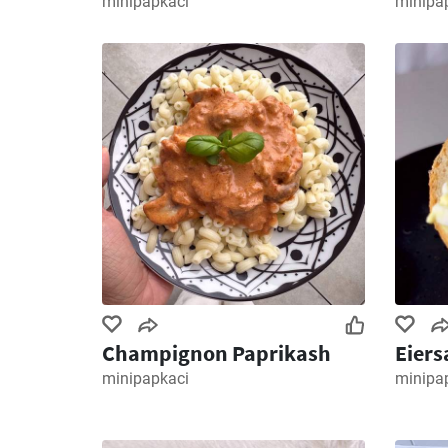
minipapkaci
minipa
Champignon Paprikash
Eiers
minipapkaci
minipa