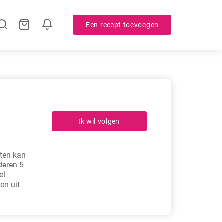
Een recept toevoegen
Ik wil volgen
pten kan
deren 5
el
en uit
n