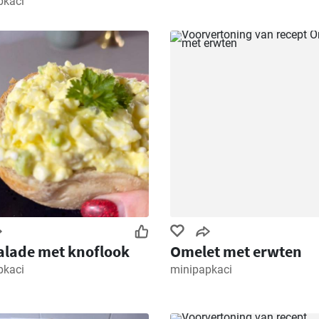
pkaci
alade met knoflook
Omelet met erwten
pkaci
minipapkaci