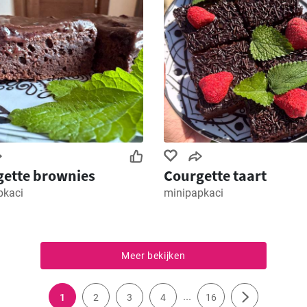
ette brownies
Courgette taart
pkaci
minipapkaci
Meer bekijken
...
1
2
3
4
16