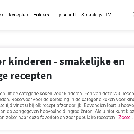
en
Recepten
Folders
Tijdschrift
Smaaklijst TV
r kinderen - smakelijke en
e recepten
ten uit de categorie koken voor kinderen. Een van deze 256 rece
den. Reserveer voor de bereiding in de categorie koken voor kin
e tijd vindt u bij elk recept afzonderlijk. Bovendien leert u hoeve
an de aangegeven hoeveelheid ingrediënten. Als u niet kunt kiez
dan zeker naar deze favoriete en zeer populaire recepten -
Zoete
pjes
,
Aardappelknoedels zoals bij oma
,
Traditioneel Baumkuche
outkoekjes zonder suiker
.