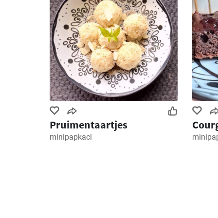
Pruimentaartjes
Courg
minipapkaci
minipa