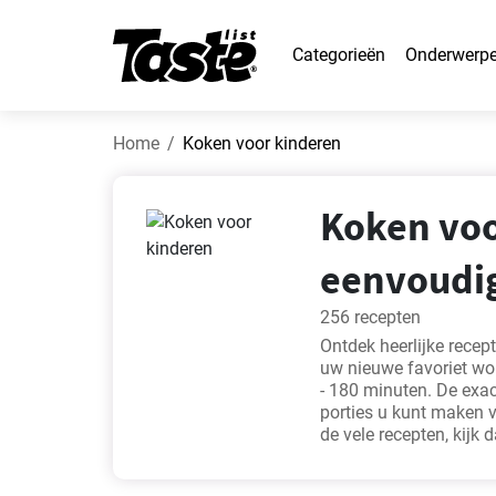
Categorieën
Onderwerp
Home
Koken voor kinderen
Koken voo
eenvoudig
256 recepten
Ontdek heerlijke recep
uw nieuwe favoriet wor
- 180 minuten. De exact
porties u kunt maken v
de vele recepten, kijk 
bladerdeeg kerstboom
recept
,
Gezonde haverm