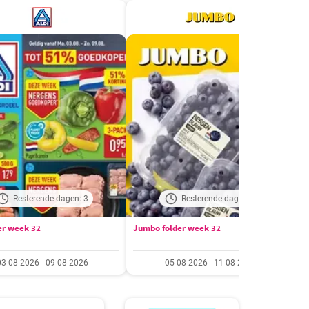
Resterende dagen: 3
Resterende dagen: 5
der week 32
Jumbo folder week 32
M
03-08-2026 - 09-08-2026
05-08-2026 - 11-08-2026