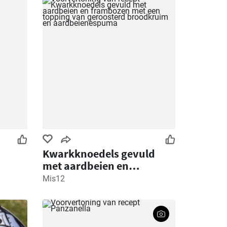
Kwarkknoedels gevuld
met aardbeien en
frambozen met een
Mis12
topping van geroosterd
broodkruim en
aardbeienespuma