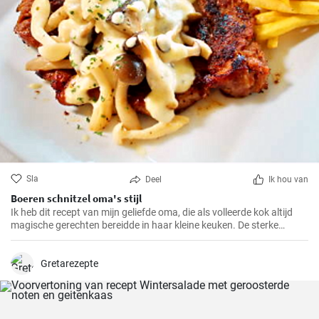
Sla
Deel
Ik hou van
Boeren schnitzel oma's stijl
Ik heb dit recept van mijn geliefde oma, die als volleerde kok altijd
magische gerechten bereidde in haar kleine keuken. De sterke
smaken en knapperige paneerlaag van de BauernSchnitzel maken
dit gerecht tot mijn absolute favoriet. En het beste eraan is dat het
zo makkelijk te bereiden is dat het ook in jouw keuken een compleet
Gretarezepte
succes zal zijn.