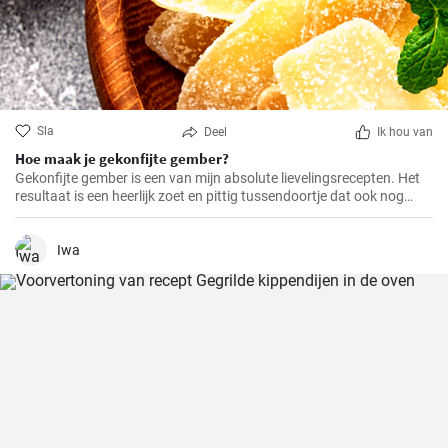
Sla
Deel
Ik hou van
Hoe maak je gekonfijte gember?
Gekonfijte gember is een van mijn absolute lievelingsrecepten. Het
resultaat is een heerlijk zoet en pittig tussendoortje dat ook nog
eens goed is voor je spijsvertering. Het is helemaal zelfgemaakt en
smaakt veel beter dan de versie uit de winkel. Het is heel makkelijk te
maken, je hebt alleen een beetje geduld en tijd nodig.
Iwa