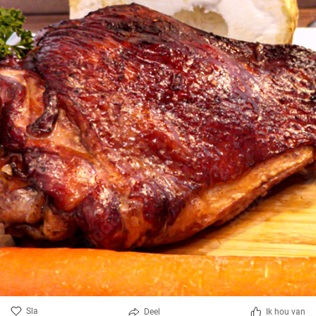
Sla
Deel
Ik hou van