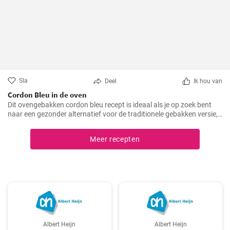
Sla
Deel
Ik hou van
Cordon Bleu in de oven
Dit ovengebakken cordon bleu recept is ideaal als je op zoek bent
naar een gezonder alternatief voor de traditionele gebakken versie,
maar toch wilt genieten van de heerlijke smaak en textuur van
cordon bleu. Ik heb dit recept op verschillende familiebijeenkomsten
Meer recepten
gemaakt en het werd elke keer toegejuicht, en ik weet zeker dat het
bij jou thuis ook in de smaak zal vallen!
Albert Heijn
Albert Heijn