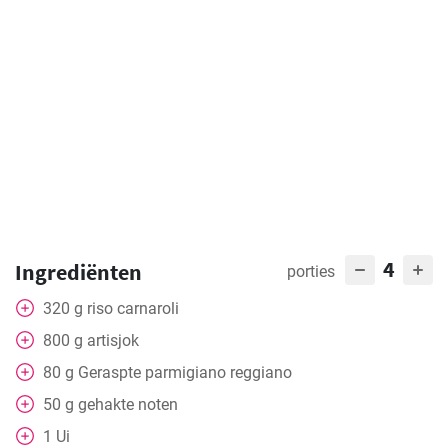
4
Ingrediënten
porties
320
g
riso carnaroli
800
g
artisjok
80
g
Geraspte parmigiano reggiano
50
g
gehakte noten
1
Ui