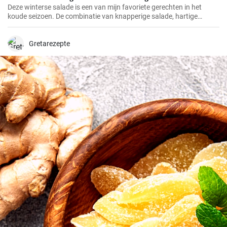
Deze winterse salade is een van mijn favoriete gerechten in het
koude seizoen. De combinatie van knapperige salade, hartige
geitenkaas en knapperig geroosterde noten biedt niet alleen een
buitengewone smaakervaring, maar is ook een visueel hoogtepunt.
Ik heb dit recept al zo vaak gemaakt voor mijn familie en vrienden en
Gretarezepte
het krijgt altijd lovende kritieken.