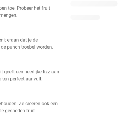
n toe. Probeer het fruit 
ermengen.
nk eraan dat je de 
n de punch troebel worden.
t geeft een heerlijke fizz aan 
ken perfect aanvult.
ehouden. Ze creëren ook een 
de gesneden fruit.