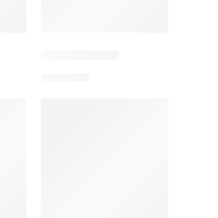
 2
Resterende dagen: 4
Resterende dagen: 2
Jumbo folder week 32
Makro folder
26
05-08-2026 - 11-08-2026
29-07-2026 - 09-08-2026