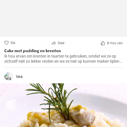
Sla
Deel
Ik hou van
Cake met pudding en krenten
Ik hou ervan om krenten in taarten te gebruiken, omdat we ze op
zichzelf niet zo lekker vinden en we ze niet op kunnen maken tijdens
het seizoen. Als je er veel hebt, probeer dan deze bakplaatcake met
chocoladepudding. Het deeg is ook interessant omdat het griesmeel
bevat.
Iwa