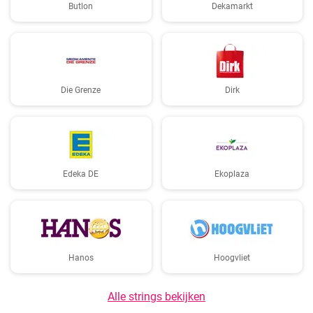
Butlon
Dekamarkt
Die Grenze
Dirk
Edeka DE
Ekoplaza
Hanos
Hoogvliet
Alle strings bekijken