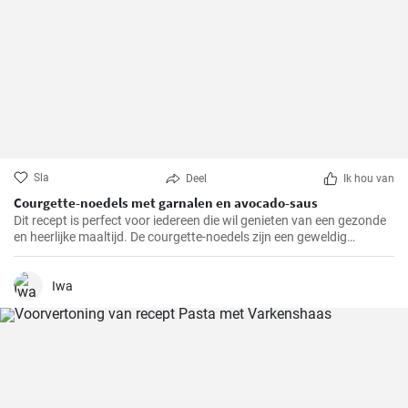
Sla
Deel
Ik hou van
Courgette-noedels met garnalen en avocado-saus
Dit recept is perfect voor iedereen die wil genieten van een gezonde
en heerlijke maaltijd. De courgette-noedels zijn een geweldig
alternatief voor traditionele pasta, terwijl de garnalen en de
avocado-saus een verfrissende en bevredigende smaak toevoegen.
Iwa