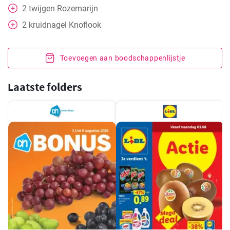
2
twijgen
Rozemarijn
2
kruidnagel
Knoflook
Toevoegen aan boodschappenlijstje
Laatste folders