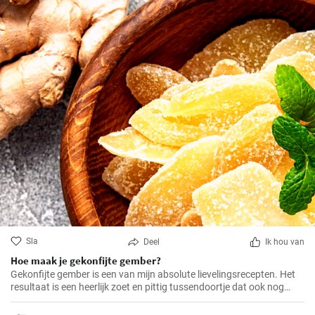
Sla
Deel
Ik hou van
Hoe maak je gekonfijte gember?
Gekonfijte gember is een van mijn absolute lievelingsrecepten. Het
resultaat is een heerlijk zoet en pittig tussendoortje dat ook nog
eens goed is voor je spijsvertering. Het is helemaal zelfgemaakt en
smaakt veel beter dan de versie uit de winkel. Het is heel makkelijk te