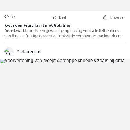
Sla
Deel
Ik hou van
Kwark en Fruit Taart met Gelatine
Deze kwarktaart is een geweldige oplossing voor alle liefhebbers
van fijne en fruitige desserts. Dankzij de combinatie van kwark en
verschillende soorten fruit, heeft het niet alleen een geweldige
smaak, maar is het ook redelijk gezond.
Gretarezepte