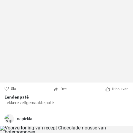
Sla
Deel
Ik hou van
Eendenpaté
Lekkere zelfgemaakte paté
napiekla