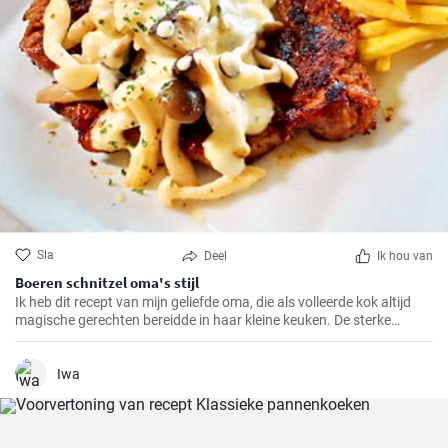
Sla
Deel
Ik hou van
Boeren schnitzel oma's stijl
Ik heb dit recept van mijn geliefde oma, die als volleerde kok altijd
magische gerechten bereidde in haar kleine keuken. De sterke
smaken en knapperige paneerlaag van de BauernSchnitzel maken
dit gerecht tot mijn absolute favoriet. En het beste eraan is dat het
zo makkelijk te bereiden is dat het ook in jouw keuken een compleet
Iwa
succes zal zijn.