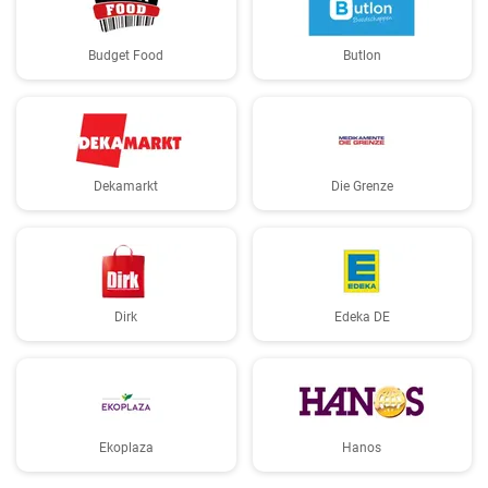
Budget Food
Butlon
Dekamarkt
Die Grenze
Dirk
Edeka DE
Ekoplaza
Hanos