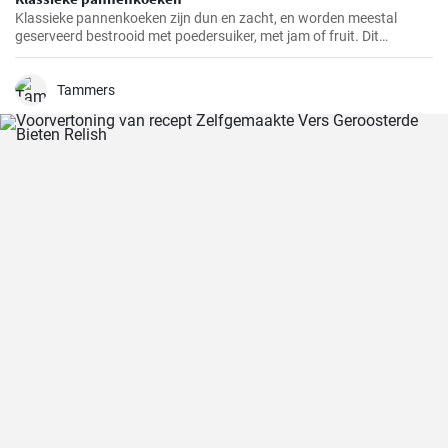
Klassieke pannenkoeken zijn dun en zacht, en worden meestal
geserveerd bestrooid met poedersuiker, met jam of fruit. Dit
eenvoudige gerecht is een populaire keuze voor het ontbijt, de lunch
of dessert. Pannenkoeken kunnen ook gevuld worden met zoete of
hartige vullingen naar smaak.
Tammers