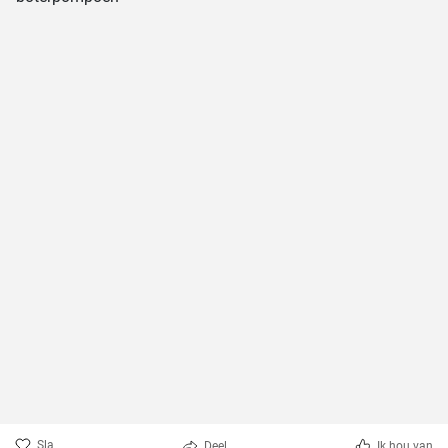
Sla
Deel
Ik hou van