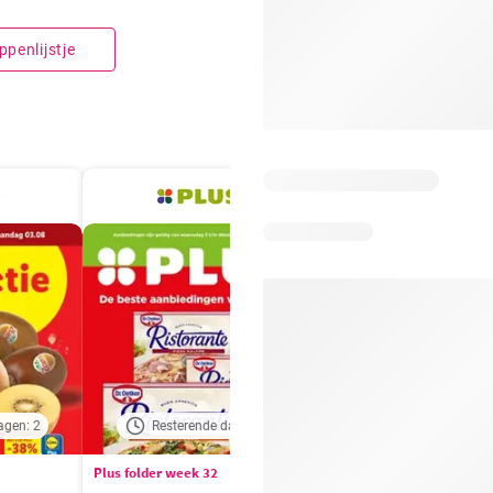
penlijstje
agen: 2
Resterende dagen: 4
Resterende dagen:
Plus folder week 32
Aldi folder week 32