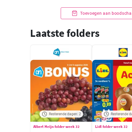
Toevoegen aan boodschap
Laatste folders
Resterende dagen: 2
Resterende d
Albert Heijn folder week 32
Lidl folder week 32