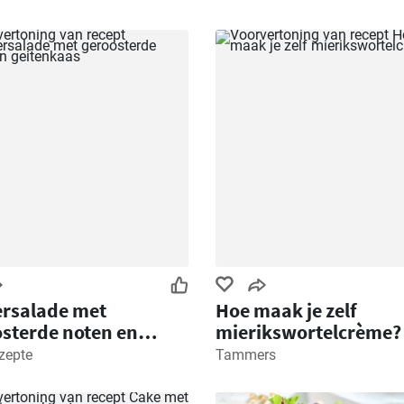
rsalade met
Hoe maak je zelf
sterde noten en
mierikswortelcrème?
nkaas
zepte
Tammers