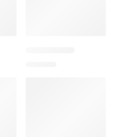
 2
Resterende dagen: 4
Resterende dagen: 2
Jumbo folder week 32
Makro folder