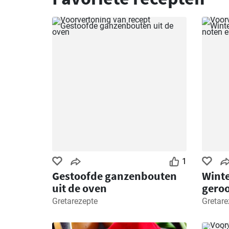
1
Gestoofde ganzenbouten
Winte
uit de oven
geroo
geite
Gretarezepte
Gretare