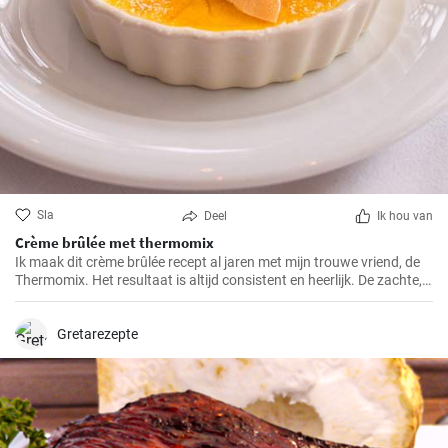
Sla
Deel
Ik hou van
Crème brûlée met thermomix
Ik maak dit crème brûlée recept al jaren met mijn trouwe vriend, de
Thermomix. Het resultaat is altijd consistent en heerlijk. De zachte,
romige textuur, de knapperige karamelkorst en de eenvoudige maar
klassieke smaken maken dit dessert tot een van mijn favorieten.
Gretarezepte