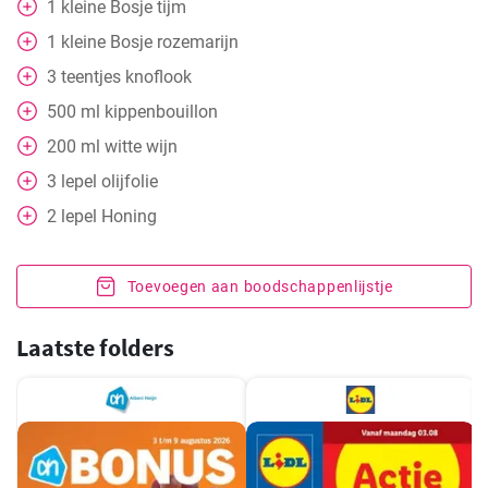
1
kleine
Bosje tijm
1
kleine
Bosje rozemarijn
3
teentjes knoflook
500
ml
kippenbouillon
200
ml
witte wijn
3
lepel
olijfolie
2
lepel
Honing
Toevoegen aan boodschappenlijstje
Laatste folders