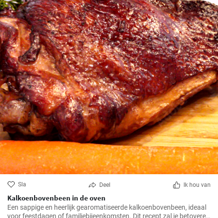
Sla
Deel
Ik hou van
Kalkoenbovenbeen in de oven
Een sappige en heerlijk gearomatiseerde kalkoenbovenbeen, ideaal
voor feestdagen of familiebijeenkomsten. Dit recept zal je betoveren