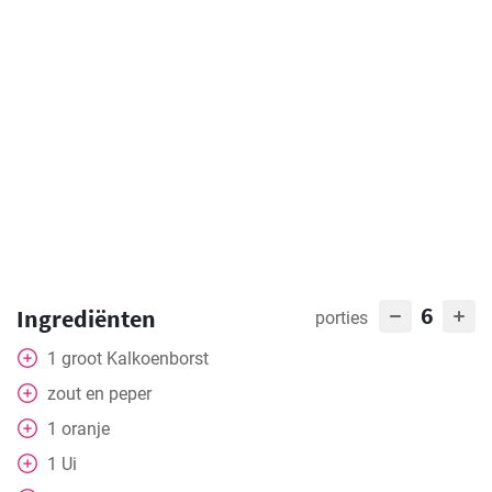
6
Ingrediënten
porties
1
groot
Kalkoenborst
zout en peper
1
oranje
1
Ui