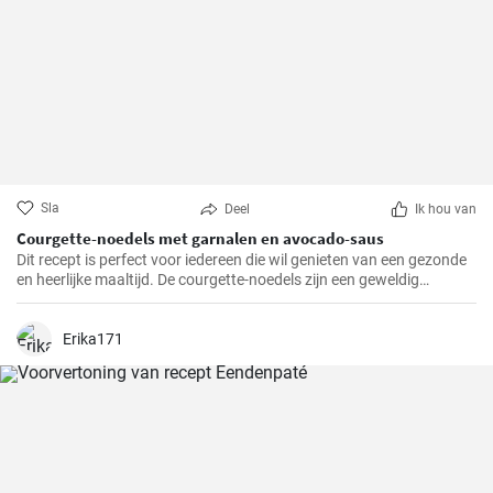
Sla
Deel
Ik hou van
Courgette-noedels met garnalen en avocado-saus
Dit recept is perfect voor iedereen die wil genieten van een gezonde
en heerlijke maaltijd. De courgette-noedels zijn een geweldig
alternatief voor traditionele pasta, terwijl de garnalen en de
avocado-saus een verfrissende en bevredigende smaak toevoegen.
Erika171