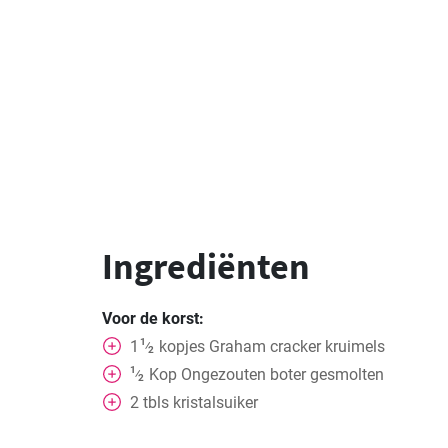
Ingrediënten
Voor de korst:
1
1
kopjes
Graham cracker kruimels
⁄
2
1
Kop
Ongezouten boter gesmolten
⁄
2
2
tbls
kristalsuiker