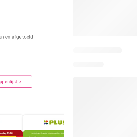
en en afgekoeld
penlijstje