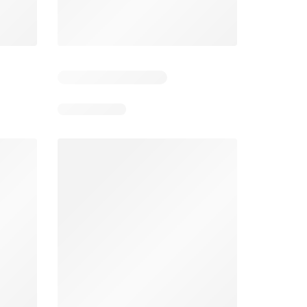
 1
Resterende dagen: 3
Resterende dagen: 1
Jumbo folder week 32
Makro folder
26
05-08-2026 - 11-08-2026
29-07-2026 - 09-08-2026