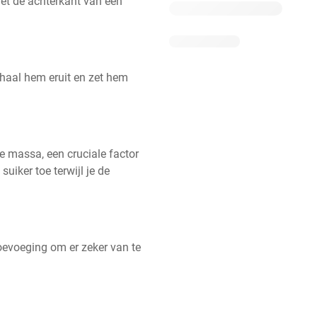
et de achterkant van een 
 haal hem eruit en zet hem 
 massa, een cruciale factor 
uiker toe terwijl je de 
oevoeging om er zeker van te 