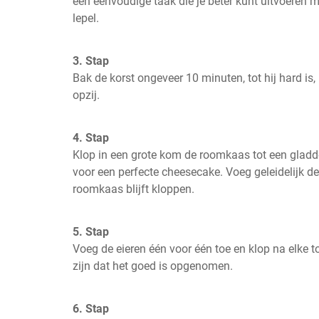
een eenvoudige taak die je beter kunt uitvoeren m
lepel.
3. Stap
Bak de korst ongeveer 10 minuten, tot hij hard is,
opzij.
4. Stap
Klop in een grote kom de roomkaas tot een gladde
voor een perfecte cheesecake. Voeg geleidelijk de s
roomkaas blijft kloppen.
5. Stap
Voeg de eieren één voor één toe en klop na elke t
zijn dat het goed is opgenomen.
6. Stap