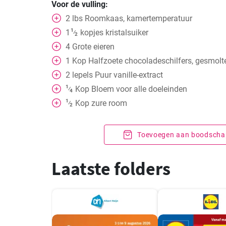
Voor de vulling:
2
lbs
Roomkaas, kamertemperatuur
1
1
kopjes
kristalsuiker
⁄
2
4
Grote eieren
1
Kop
Halfzoete chocoladeschilfers, gesmolt
2
lepels
Puur vanille-extract
1
Kop
Bloem voor alle doeleinden
⁄
4
1
Kop
zure room
⁄
2
Toevoegen aan boodschap
Laatste folders