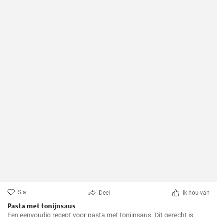
Sla
Deel
Ik hou van
Pasta met tonijnsaus
Een eenvoudig recept voor pasta met tonijnsaus. Dit gerecht is