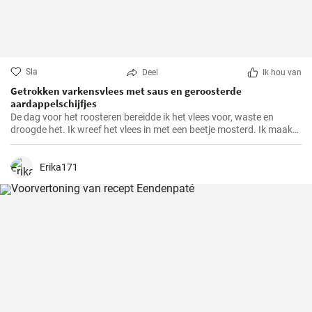
Sla
Deel
Ik hou van
Getrokken varkensvlees met saus en geroosterde
aardappelschijfjes
De dag voor het roosteren bereidde ik het vlees voor, waste en
droogde het. Ik wreef het vlees in met een beetje mosterd. Ik maakte
een marinade van alle ingrediënten en goot deze over het vlees,
masseerde het goed in met mijn handen. Ik bedekte het vlees en liet
het marineren tot de volgende dag.
Erika171