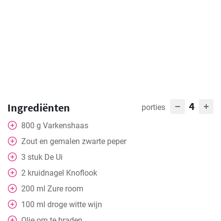
4
Ingrediënten
porties
800
g
Varkenshaas
Zout en gemalen zwarte peper
3
stuk
De Ui
2
kruidnagel
Knoflook
200
ml
Zure room
100
ml
droge witte wijn
Olie om te braden