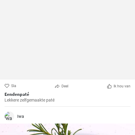
Sla
Deel
Ik hou van
Eendenpaté
Lekkere zelfgemaakte paté
Iwa