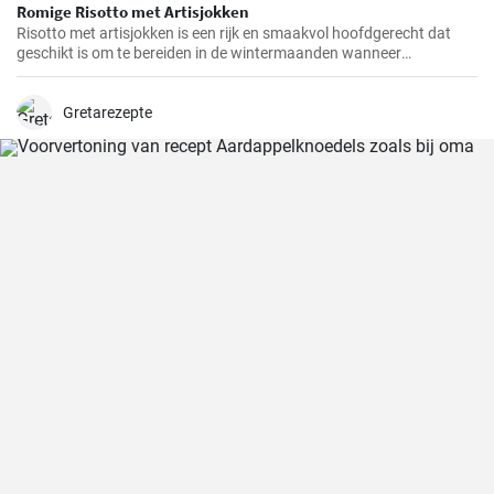
Romige Risotto met Artisjokken
Risotto met artisjokken is een rijk en smaakvol hoofdgerecht dat
geschikt is om te bereiden in de wintermaanden wanneer
artisjokken in het seizoen zijn. Deze romige versie wordt gemaakt
met goede Parmezaanse kaas en een handvol gehakte noten.
Gretarezepte