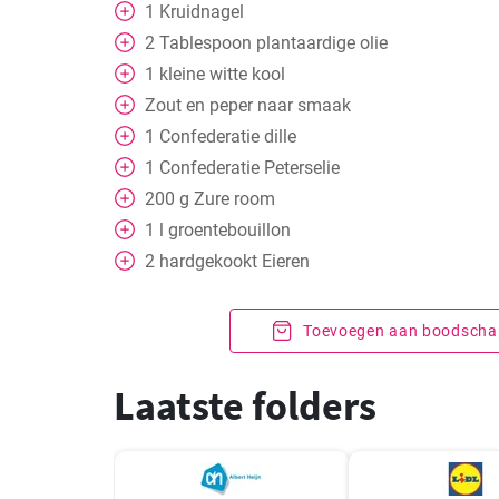
1
Kruidnagel
2
Tablespoon
plantaardige olie
1
kleine
witte kool
Zout en peper naar smaak
1
Confederatie
dille
1
Confederatie
Peterselie
200
g
Zure room
1
l
groentebouillon
2
hardgekookt
Eieren
Toevoegen aan boodschap
Laatste folders