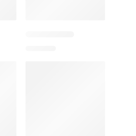
 4
Resterende dagen: 6
Resterende dagen: 4
Jumbo folder week 32
Makro folder
26
05-08-2026 - 11-08-2026
29-07-2026 - 09-08-2026