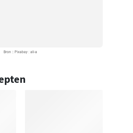
Bron :: Pixabay : ali-a
epten