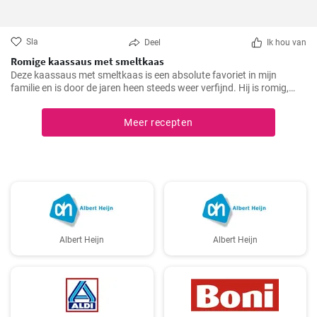
Sla
Deel
Ik hou van
Romige kaassaus met smeltkaas
Deze kaassaus met smeltkaas is een absolute favoriet in mijn
familie en is door de jaren heen steeds weer verfijnd. Hij is romig,
smaakvol en gewoonweg heerlijk. De saus is perfect als dip,
pastasaus of bij verschillende gerechten. Als ervaren hobbykok kan
Meer recepten
ik zeggen dat dit recept altijd een succes is.
Albert Heijn
Albert Heijn