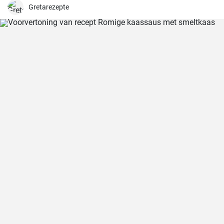
gerecht om in het weekend met mijn gezin te koken, wanneer we
Gretarezepte
allemaal de tijd kunnen nemen om samen van een maaltijd te
genieten. Met een beetje oefening heb je in een mum van tijd een
lekker bijgerechtrecept in je kookrepertoire!