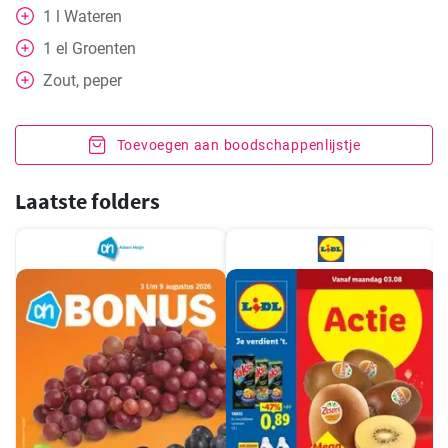
1
l
Wateren
1
el
Groenten
Zout, peper
Toevoegen aan boodschappenlijstje
Laatste folders