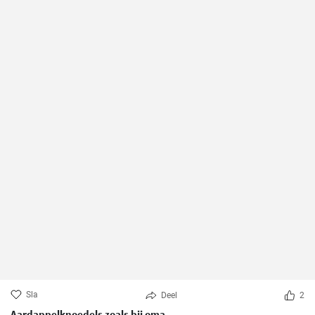
Sla
Deel
2
Aardappelknoedels zoals bij oma