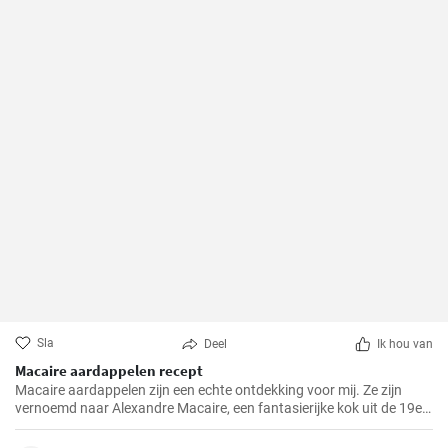
Sla
Deel
Ik hou van
Macaire aardappelen recept
Macaire aardappelen zijn een echte ontdekking voor mij. Ze zijn
vernoemd naar Alexandre Macaire, een fantasierijke kok uit de 19e
eeuw. Dit heerlijke aardappelgerecht is eigenlijk heel eenvoudig en er
zijn maar een paar ingrediënten voor nodig. Het is mijn favoriete