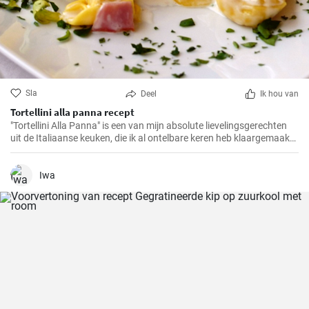
Sla
Deel
Ik hou van
Tortellini alla panna recept
"Tortellini Alla Panna" is een van mijn absolute lievelingsgerechten
uit de Italiaanse keuken, die ik al ontelbare keren heb klaargemaakt
voor familie en vrienden. Deze romige pasta met de smaak van
prosciutto en parmezaan zal gegarandeerd in de smaak vallen bij
elk gehemelte. Ik kan de combinatie van zachte tortellini,
Iwa
fluweelzachte room en de hartige toets van prosciutto in iets minder
dan 30 minuten maken, een echte traktatie voor pastaliefhebbers!