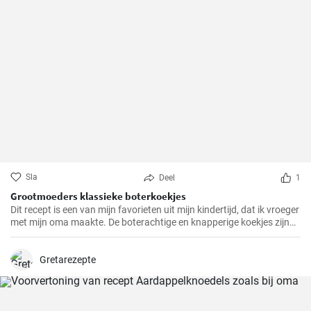
Sla
Deel
1
Grootmoeders klassieke boterkoekjes
Dit recept is een van mijn favorieten uit mijn kindertijd, dat ik vroeger
met mijn oma maakte. De boterachtige en knapperige koekjes zijn
niet alleen makkelijk te maken, maar brengen ook diepe
herinneringen terug en maken het tot een speciale traktatie. We
hebben het recept door de jaren heen zorgvuldig verfijnd en hopen
Gretarezepte
dat je er net zo van zult genieten als wij altijd doen.