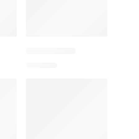
 1
Resterende dagen: 3
Resterende dagen: 1
Jumbo folder week 32
Makro folder