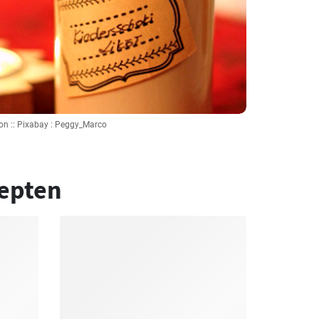
on :: Pixabay : Peggy_Marco
epten