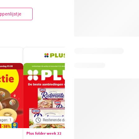
penlijstje
agen: 1
Resterende dagen: 3
Resterende dagen:
Plus folder week 32
Aldi folder week 32