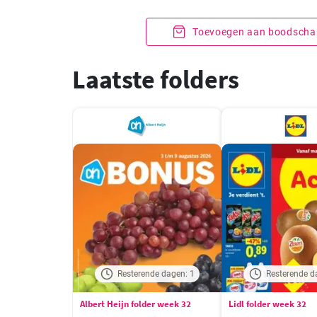
Toevoegen aan boodschap
Laatste folders
Resterende dagen: 1
Resterende d
Albert Heijn folder week 32
Lidl folder week 32