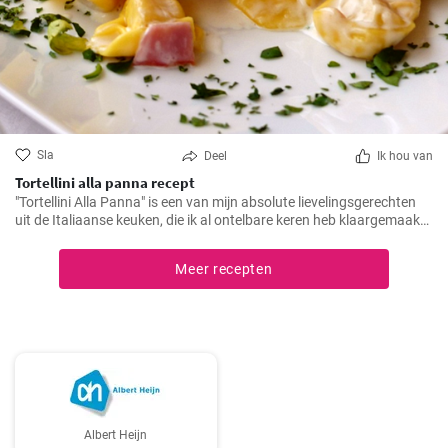
Sla
Deel
Ik hou van
Tortellini alla panna recept
"Tortellini Alla Panna" is een van mijn absolute lievelingsgerechten
uit de Italiaanse keuken, die ik al ontelbare keren heb klaargemaakt
voor familie en vrienden. Deze romige pasta met de smaak van
prosciutto en parmezaan zal gegarandeerd in de smaak vallen bij
Meer recepten
elk gehemelte. Ik kan de combinatie van zachte tortellini,
fluweelzachte room en de hartige toets van prosciutto in iets minder
dan 30 minuten maken, een echte traktatie voor pastaliefhebbers!
Albert Heijn