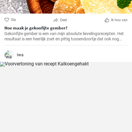
Sla
Deel
Ik hou van
Hoe maak je gekonfijte gember?
Gekonfijte gember is een van mijn absolute lievelingsrecepten. Het
resultaat is een heerlijk zoet en pittig tussendoortje dat ook nog
eens goed is voor je spijsvertering. Het is helemaal zelfgemaakt en
smaakt veel beter dan de versie uit de winkel. Het is heel makkelijk te
maken, je hebt alleen een beetje geduld en tijd nodig.
Iwa