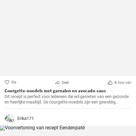
Sla
Deel
Ik hou van
Courgette-noedels met garnalen en avocado-saus
Dit recept is perfect voor iedereen die wil genieten van een gezonde
en heerlijke maaltijd. De courgette-noedels zijn een geweldig
alternatief voor traditionele pasta, terwijl de garnalen en de
avocado-saus een verfrissende en bevredigende smaak toevoegen.
Erika171