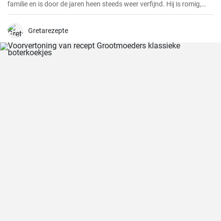
familie en is door de jaren heen steeds weer verfijnd. Hij is romig,
smaakvol en gewoonweg heerlijk. De saus is perfect als dip,
pastasaus of bij verschillende gerechten. Als ervaren hobbykok kan
ik zeggen dat dit recept altijd een succes is.
Gretarezepte