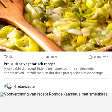
Sla
Deel
Ik hou van
Prei quiche vegetarisch recept
Ik ontdekte dit recept tijdens mijn zoektocht naar vleesvrije
alternatieven. Je zult merken dat deze prei-quiche niet de hartige
smaak mist van versies met vlees. Het is makkelijk te maken en
ideaal voor een gezonde lunch of avondmaaltijd en gemakkelijk van
tevoren klaar te maken. Daarom is dit recept al jaren een van mijn
Gretarezepte
favorieten.