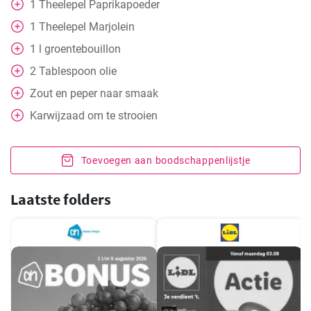
1
Theelepel
Paprikapoeder
1
Theelepel
Marjolein
1
l
groentebouillon
2
Tablespoon
olie
Zout en peper naar smaak
Karwijzaad om te strooien
Toevoegen aan boodschappenlijstje
Laatste folders