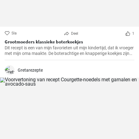
Sla
Deel
1
Grootmoeders klassieke boterkoekjes
Dit recept is een van mijn favorieten uit mijn kindertijd, dat ik vroeger
met mijn oma maakte. De boterachtige en knapperige koekjes zijn
niet alleen makkelijk te maken, maar brengen ook diepe
herinneringen terug en maken het tot een speciale traktatie. We
hebben het recept door de jaren heen zorgvuldig verfijnd en hopen
Gretarezepte
dat je er net zo van zult genieten als wij altijd doen.