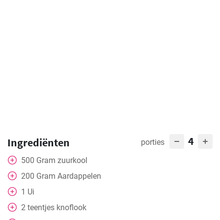
4
Ingrediënten
porties
500
Gram
zuurkool
200
Gram
Aardappelen
1
Ui
2
teentjes knoflook