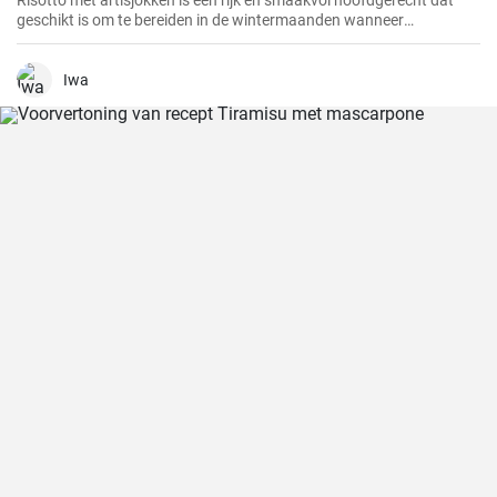
Risotto met artisjokken is een rijk en smaakvol hoofdgerecht dat
geschikt is om te bereiden in de wintermaanden wanneer
artisjokken in het seizoen zijn. Deze romige versie wordt gemaakt
met goede Parmezaanse kaas en een handvol gehakte noten.
Iwa