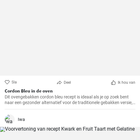
Sla
Deel
Ik hou van
Cordon Bleu in de oven
Dit ovengebakken cordon bleu recept is ideaal als je op zoek bent
naar een gezonder alternatief voor de traditionele gebakken versie,
maar toch wilt genieten van de heerlijke smaak en textuur van
cordon bleu. Ik heb dit recept op verschillende familiebijeenkomsten
gemaakt en het werd elke keer toegejuicht, en ik weet zeker dat het
Iwa
bij jou thuis ook in de smaak zal vallen!