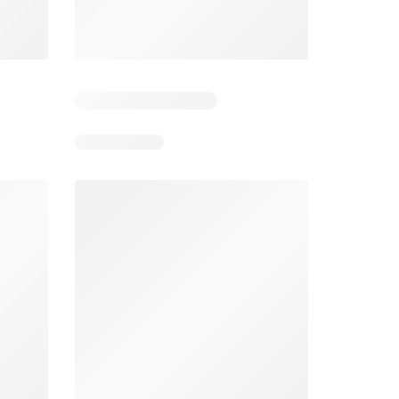
 2
Resterende dagen: 4
Resterende dagen: 2
Jumbo folder week 32
Makro folder
26
05-08-2026 - 11-08-2026
29-07-2026 - 09-08-2026