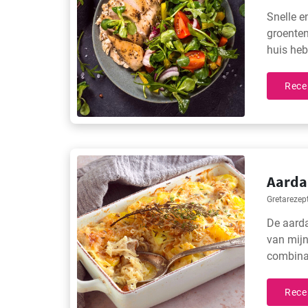
Snelle e
groenten
huis heb
Rece
Aarda
Gretarezep
De aarda
van mijn
combinat
gezicht 
De aarda
Rece
perfect 