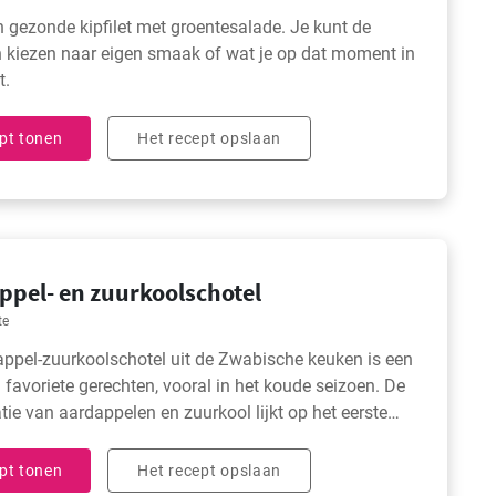
n gezonde kipfilet met groentesalade. Je kunt de
 kiezen naar eigen smaak of wat je op dat moment in
t.
pt tonen
Het recept opslaan
ppel- en zuurkoolschotel
te
ppel-zuurkoolschotel uit de Zwabische keuken is een
 favoriete gerechten, vooral in het koude seizoen. De
ie van aardappelen en zuurkool lijkt op het eerste
misschien vreemd, maar het smaakt sensationeel goed.
ppelschotel is een stevige, verwarmende maaltijd,
pt tonen
Het recept opslaan
voor de koude herfst- en winterdagen.