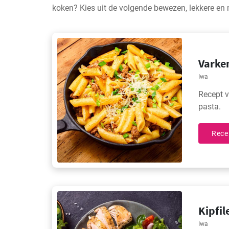
koken? Kies uit de volgende bewezen, lekkere en m
Varke
Iwa
Recept v
pasta.
Rece
Kipfil
Iwa