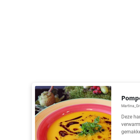
Pompo
Martina_G
Deze har
verwarme
gemakkel