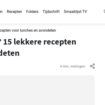
en
Recepten
Folders
Tijdschrift
Smaaklijst TV
ecepten voor lunches en avondeten
 15 lekkere recepten
deten
4 min. metingen