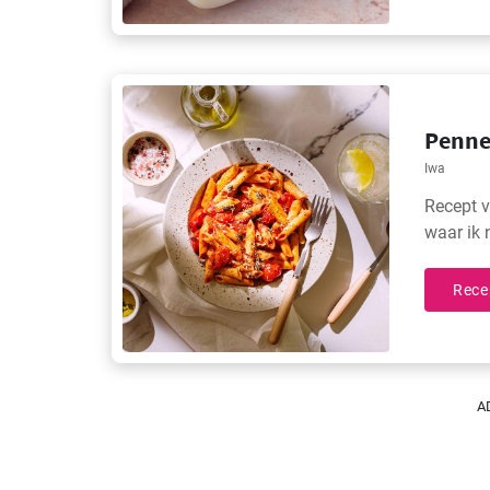
Penne
Iwa
Recept v
waar ik 
Rece
A