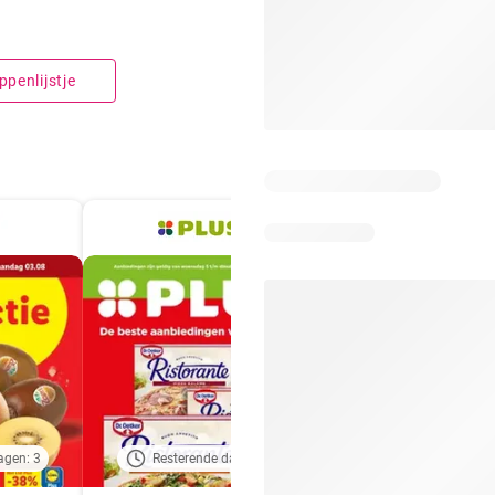
penlijstje
agen: 3
Resterende dagen: 5
Resterende dagen: