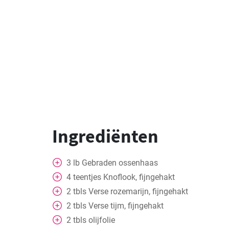
Ingrediënten
3
lb
Gebraden ossenhaas
4
teentjes
Knoflook, fijngehakt
2
tbls
Verse rozemarijn, fijngehakt
2
tbls
Verse tijm, fijngehakt
2
tbls
olijfolie