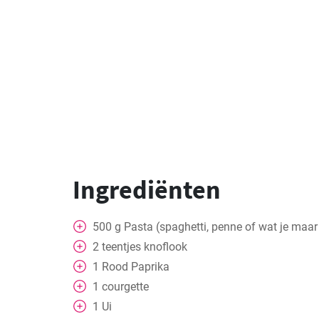
Ingrediënten
500
g
Pasta (spaghetti, penne of wat je maar
2
teentjes knoflook
1
Rood
Paprika
1
courgette
1
Ui