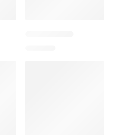
 2
Resterende dagen: 4
Resterende dagen: 2
Jumbo folder week 32
Makro folder
26
05-08-2026 - 11-08-2026
29-07-2026 - 09-08-2026