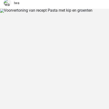
elk gehemelte. Ik kan de combinatie van zachte tortellini,
Iwa
fluweelzachte room en de hartige toets van prosciutto in iets minder
dan 30 minuten maken, een echte traktatie voor pastaliefhebbers!