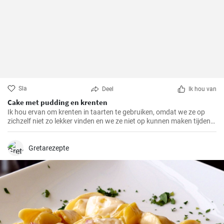
Sla
Deel
Ik hou van
Cake met pudding en krenten
Ik hou ervan om krenten in taarten te gebruiken, omdat we ze op
zichzelf niet zo lekker vinden en we ze niet op kunnen maken tijdens
het seizoen. Als je er veel hebt, probeer dan deze bakplaatcake met
chocoladepudding. Het deeg is ook interessant omdat het griesmeel
bevat.
Gretarezepte