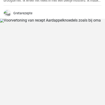
droogde het. Ik wreef het vlees in met een beetje mosterd. Ik maakte
een marinade van alle ingrediënten en goot deze over het vlees,
masseerde het goed in met mijn handen. Ik bedekte het vlees en liet
het marineren tot de volgende dag.
Gretarezepte