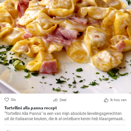
Sla
Deel
Ik hou van
Tortellini alla panna recept
"Tortellini Alla Panna" is een van mijn absolute lievelingsgerechten
uit de Italiaanse keuken, die ik al ontelbare keren heb klaargemaakt
voor familie en vrienden. Deze romige pasta met de smaak van
prosciutto en parmezaan zal gegarandeerd in de smaak vallen bij