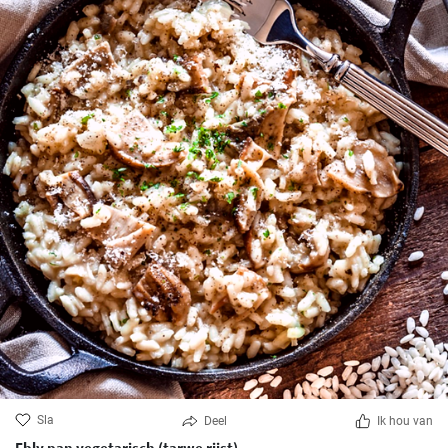
Sla
Deel
Ik hou van
Ebly pan vegetarisch (tarwe rijst)