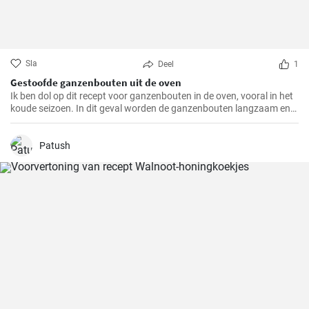
Sla
Deel
1
Gestoofde ganzenbouten uit de oven
Ik ben dol op dit recept voor ganzenbouten in de oven, vooral in het
koude seizoen. In dit geval worden de ganzenbouten langzaam en
zachtjes geroosterd in de oven, waardoor ze bijzonder mals en
sappig worden. Een echte traktatie voor het gehemelte en altijd een
hoogtepunt op mijn menu.
Patush