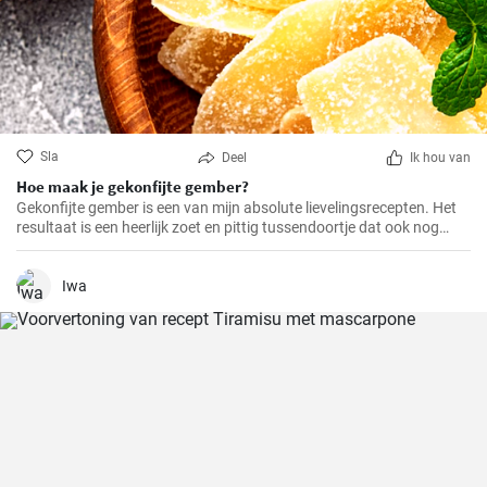
Sla
Deel
Ik hou van
Hoe maak je gekonfijte gember?
Gekonfijte gember is een van mijn absolute lievelingsrecepten. Het
resultaat is een heerlijk zoet en pittig tussendoortje dat ook nog
eens goed is voor je spijsvertering. Het is helemaal zelfgemaakt en
smaakt veel beter dan de versie uit de winkel. Het is heel makkelijk te
maken, je hebt alleen een beetje geduld en tijd nodig.
Iwa