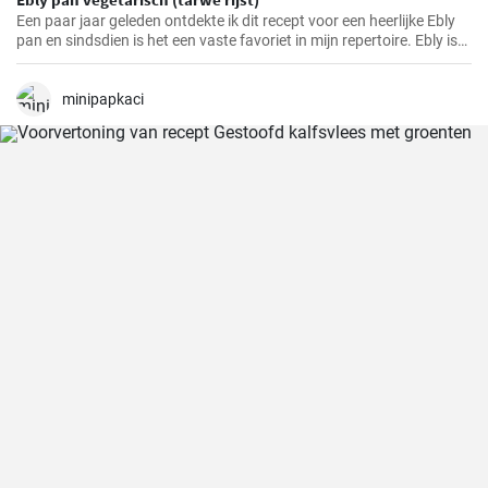
Een paar jaar geleden ontdekte ik dit recept voor een heerlijke Ebly
pan en sindsdien is het een vaste favoriet in mijn repertoire. Ebly is
een tarweproduct zoals rijst dat een voedzame en smaakvolle
toevoeging is aan veel gerechten. Gecombineerd met verse
groenten en kruiden maakt het een eenvoudig maar heerlijk
minipapkaci
roerbakgerecht waar het hele gezin dol op zal zijn.