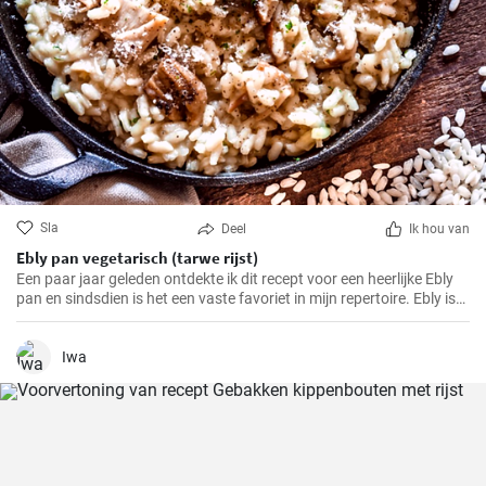
Sla
Deel
Ik hou van
Ebly pan vegetarisch (tarwe rijst)
Een paar jaar geleden ontdekte ik dit recept voor een heerlijke Ebly
pan en sindsdien is het een vaste favoriet in mijn repertoire. Ebly is
een tarweproduct zoals rijst dat een voedzame en smaakvolle
toevoeging is aan veel gerechten. Gecombineerd met verse
groenten en kruiden maakt het een eenvoudig maar heerlijk
Iwa
roerbakgerecht waar het hele gezin dol op zal zijn.