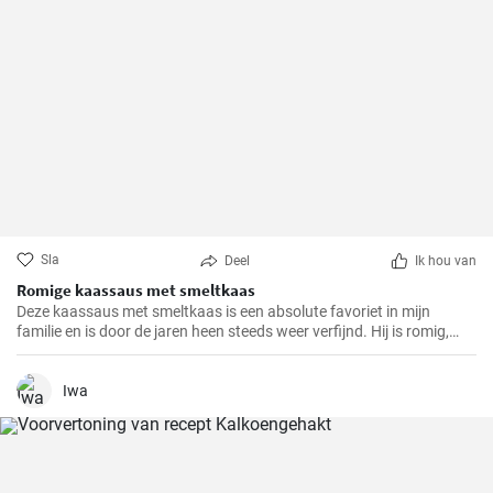
Sla
Deel
Ik hou van
Romige kaassaus met smeltkaas
Deze kaassaus met smeltkaas is een absolute favoriet in mijn
familie en is door de jaren heen steeds weer verfijnd. Hij is romig,
smaakvol en gewoonweg heerlijk. De saus is perfect als dip,
pastasaus of bij verschillende gerechten. Als ervaren hobbykok kan
ik zeggen dat dit recept altijd een succes is.
Iwa