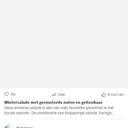
Sla
Deel
Ik hou van
Wintersalade met geroosterde noten en geitenkaas
Deze winterse salade is een van mijn favoriete gerechten in het
koude seizoen. De combinatie van knapperige salade, hartige
geitenkaas en knapperig geroosterde noten biedt niet alleen een
buitengewone smaakervaring, maar is ook een visueel hoogtepunt.