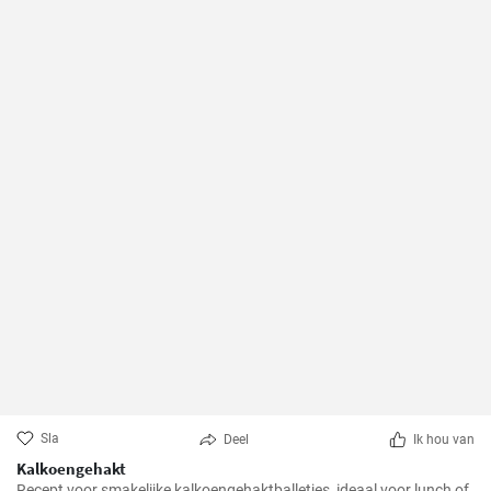
Sla
Deel
Ik hou van
Kalkoengehakt
Recept voor smakelijke kalkoengehaktballetjes, ideaal voor lunch of