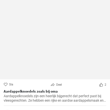
Sla
Deel
2
Aardappelknoedels zoals bij oma
Aardappelknoedels zijn een heerlijk bijgerecht dat perfect past bij
vleesgerechten. Ze hebben een rijke en aardse aardappelsmaak en
zijn heerlijk luchtig. Deze knoedels zijn een traditioneel gerecht dat in
veel Europese landen, vooral in Duitsland, geliefd is.