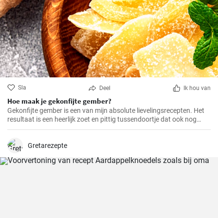
Sla
Deel
Ik hou van
Hoe maak je gekonfijte gember?
Gekonfijte gember is een van mijn absolute lievelingsrecepten. Het
resultaat is een heerlijk zoet en pittig tussendoortje dat ook nog
eens goed is voor je spijsvertering. Het is helemaal zelfgemaakt en
smaakt veel beter dan de versie uit de winkel. Het is heel makkelijk te
maken, je hebt alleen een beetje geduld en tijd nodig.
Gretarezepte