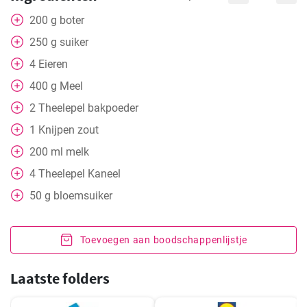
200
g
boter
250
g
suiker
4
Eieren
400
g
Meel
2
Theelepel
bakpoeder
1
Knijpen
zout
200
ml
melk
4
Theelepel
Kaneel
50
g
bloemsuiker
Toevoegen aan boodschappenlijstje
Laatste folders