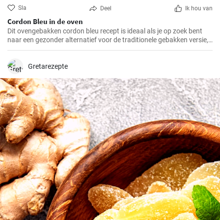
Sla
Deel
Ik hou van
Cordon Bleu in de oven
Dit ovengebakken cordon bleu recept is ideaal als je op zoek bent
naar een gezonder alternatief voor de traditionele gebakken versie,
maar toch wilt genieten van de heerlijke smaak en textuur van
cordon bleu. Ik heb dit recept op verschillende familiebijeenkomsten
gemaakt en het werd elke keer toegejuicht, en ik weet zeker dat het
Gretarezepte
bij jou thuis ook in de smaak zal vallen!