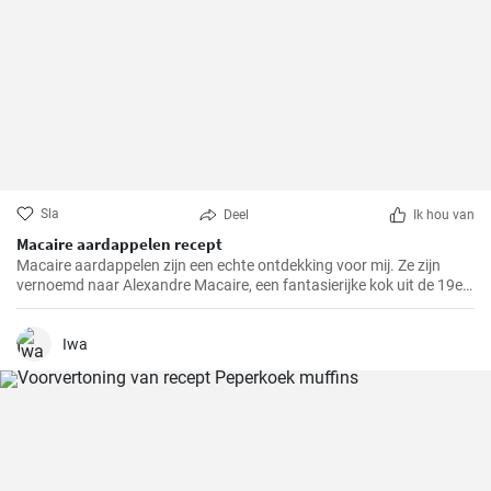
Sla
Deel
Ik hou van
Macaire aardappelen recept
Macaire aardappelen zijn een echte ontdekking voor mij. Ze zijn
vernoemd naar Alexandre Macaire, een fantasierijke kok uit de 19e
eeuw. Dit heerlijke aardappelgerecht is eigenlijk heel eenvoudig en er
zijn maar een paar ingrediënten voor nodig. Het is mijn favoriete
gerecht om in het weekend met mijn gezin te koken, wanneer we
Iwa
allemaal de tijd kunnen nemen om samen van een maaltijd te
genieten. Met een beetje oefening heb je in een mum van tijd een
lekker bijgerechtrecept in je kookrepertoire!