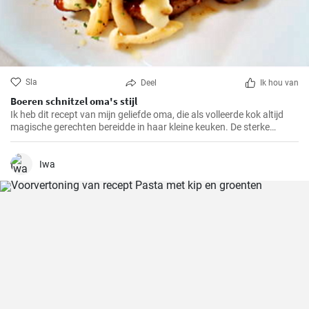
Sla
Deel
Ik hou van
Boeren schnitzel oma's stijl
Ik heb dit recept van mijn geliefde oma, die als volleerde kok altijd
magische gerechten bereidde in haar kleine keuken. De sterke
smaken en knapperige paneerlaag van de BauernSchnitzel maken
dit gerecht tot mijn absolute favoriet. En het beste eraan is dat het
zo makkelijk te bereiden is dat het ook in jouw keuken een compleet
Iwa
succes zal zijn.