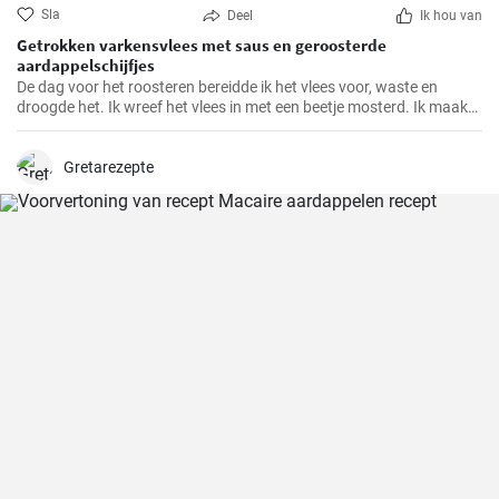
Sla
Deel
Ik hou van
Getrokken varkensvlees met saus en geroosterde
aardappelschijfjes
De dag voor het roosteren bereidde ik het vlees voor, waste en
droogde het. Ik wreef het vlees in met een beetje mosterd. Ik maakte
een marinade van alle ingrediënten en goot deze over het vlees,
masseerde het goed in met mijn handen. Ik bedekte het vlees en liet
het marineren tot de volgende dag.
Gretarezepte