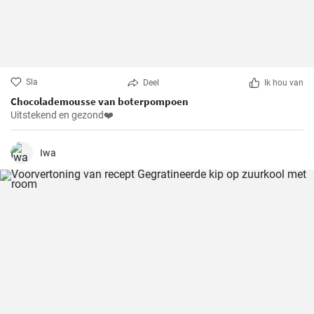
Sla
Deel
Ik hou van
Chocolademousse van boterpompoen
Uitstekend en gezond❤️
Iwa