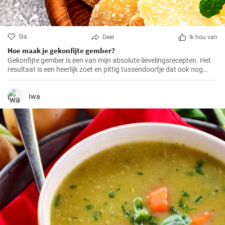
Sla
Deel
Ik hou van
Hoe maak je gekonfijte gember?
Gekonfijte gember is een van mijn absolute lievelingsrecepten. Het
resultaat is een heerlijk zoet en pittig tussendoortje dat ook nog
eens goed is voor je spijsvertering. Het is helemaal zelfgemaakt en
smaakt veel beter dan de versie uit de winkel. Het is heel makkelijk te
maken, je hebt alleen een beetje geduld en tijd nodig.
Iwa