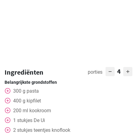
4
Ingrediënten
porties
Belangrijkste grondstoffen
300
g
pasta
400
g
kipfilet
200
ml
kookroom
1
stukjes
De Ui
2
stukjes
teentjes knoflook