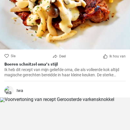
Sla
Deel
Ik hou van
Boeren schnitzel oma's stijl
Ik heb dit recept van mijn geliefde oma, die als volleerde kok altijd
magische gerechten bereidde in haar kleine keuken. De sterke
smaken en knapperige paneerlaag van de BauernSchnitzel maken
dit gerecht tot mijn absolute favoriet. En het beste eraan is dat het
zo makkelijk te bereiden is dat het ook in jouw keuken een compleet
Iwa
succes zal zijn.