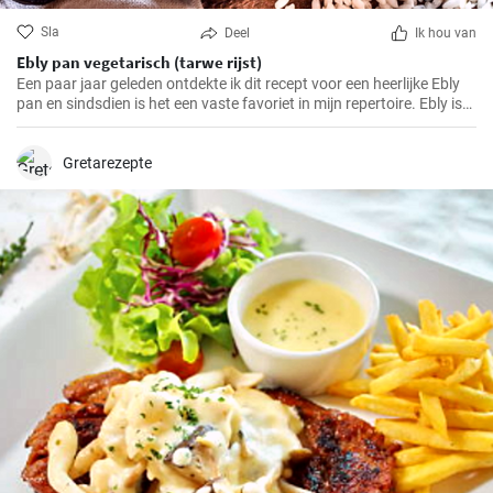
Sla
Deel
Ik hou van
Ebly pan vegetarisch (tarwe rijst)
Een paar jaar geleden ontdekte ik dit recept voor een heerlijke Ebly
pan en sindsdien is het een vaste favoriet in mijn repertoire. Ebly is
een tarweproduct zoals rijst dat een voedzame en smaakvolle
toevoeging is aan veel gerechten. Gecombineerd met verse
groenten en kruiden maakt het een eenvoudig maar heerlijk
Gretarezepte
roerbakgerecht waar het hele gezin dol op zal zijn.