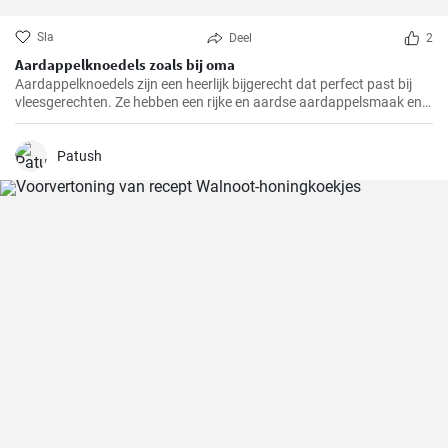
Sla
Deel
2
Aardappelknoedels zoals bij oma
Aardappelknoedels zijn een heerlijk bijgerecht dat perfect past bij
vleesgerechten. Ze hebben een rijke en aardse aardappelsmaak en
zijn heerlijk luchtig. Deze knoedels zijn een traditioneel gerecht dat in
veel Europese landen, vooral in Duitsland, geliefd is.
Patush